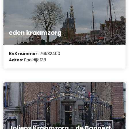
eden kraamzorg
KvK nummer:
76932400
Adres:
Paaldijk 138
Joliens Kraamzorg - de Bangert