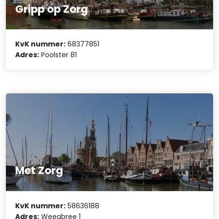
Gripp op Zorg
KvK nummer:
68377851
Adres:
Poolster 81
Met Zorg
KvK nummer:
58636188
Adres:
Weegbree 1