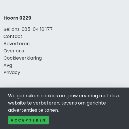
Hoorn 0229
Bel ons: 085-04 10 177
Contact
Adverteren
Over ons
Cookieverklaring
Avg
Privacy
We gebruiken cookies om jouw ervaring met deze
Direct naar
website te verbeteren, tevens om gerichte
Rijscholen Hoorn
advertenties te tonen.
Fietswinkels Hoorn
ACCEPTEREN
Taxi Hoorn