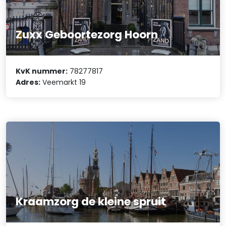
Zuxx Geboortezorg Hoorn
KvK nummer:
78277817
Adres:
Veemarkt 19
Kraamzorg de kleine spruit