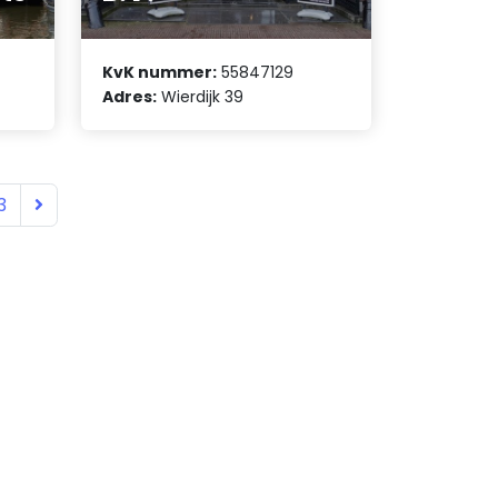
KvK nummer:
55847129
Adres:
Wierdijk 39
3