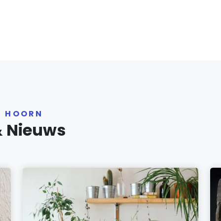
R HOORN
& Nieuws