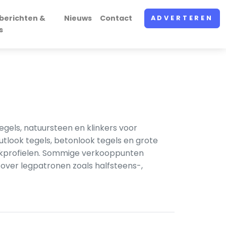
berichten &
Nieuws
Contact
ADVERTEREN
s
egels, natuursteen en klinkers voor
tlook tegels, betonlook tegels en grote
erkprofielen. Sommige verkooppunten
over legpatronen zoals halfsteens-,