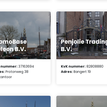
romoBase
Penjolie Tradin
leen B.V.
B.V.
 nummer:
37163694
KvK nummer:
82808880
es:
Protonweg 38
Adres:
Bangert 19
kantoor