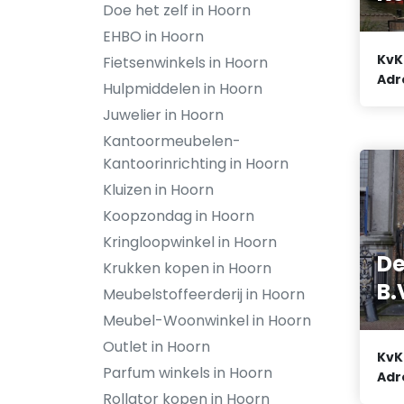
Doe het zelf in Hoorn
EHBO in Hoorn
KvK
Fietsenwinkels in Hoorn
Adr
Hulpmiddelen in Hoorn
Juwelier in Hoorn
Kantoormeubelen-
Kantoorinrichting in Hoorn
Kluizen in Hoorn
Koopzondag in Hoorn
Kringloopwinkel in Hoorn
De
Krukken kopen in Hoorn
B.
Meubelstoffeerderij in Hoorn
Meubel-Woonwinkel in Hoorn
Outlet in Hoorn
KvK
Parfum winkels in Hoorn
Adr
Rollator kopen in Hoorn