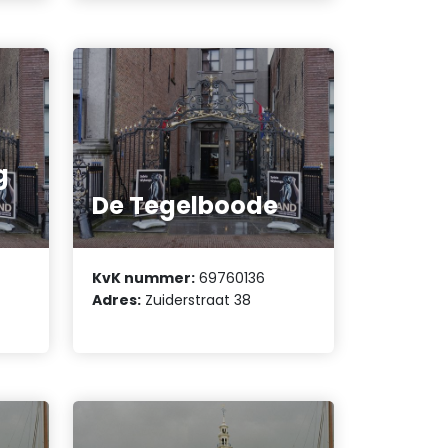
g
De Tegelboode
KvK nummer:
69760136
Adres:
Zuiderstraat 38