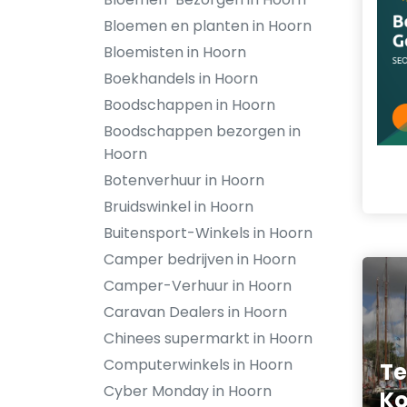
Bloemen en planten in Hoorn
Bloemisten in Hoorn
Boekhandels in Hoorn
Boodschappen in Hoorn
Boodschappen bezorgen in
Hoorn
Botenverhuur in Hoorn
Bruidswinkel in Hoorn
Buitensport-Winkels in Hoorn
Camper bedrijven in Hoorn
Camper-Verhuur in Hoorn
Caravan Dealers in Hoorn
Chinees supermarkt in Hoorn
Computerwinkels in Hoorn
Te
Cyber Monday in Hoorn
Ko