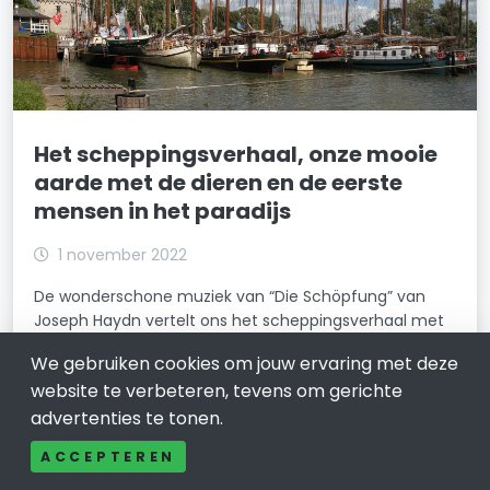
Het scheppingsverhaal, onze mooie
aarde met de dieren en de eerste
mensen in het paradijs
1 november 2022
De wonderschone muziek van “Die Schöpfung” van
Joseph Haydn vertelt ons het scheppingsverhaal met
onze mooie aarde en de dieren, en bezingt de eerste
We gebruiken cookies om jouw ervaring met deze
mensen die gelukkig zijn in het paradijs. Praktische
website te verbeteren, tevens om gerichte
informatie: Oosterkerk Hoorn: 20-11-
advertenties te tonen.
LEES VERDER
ACCEPTEREN