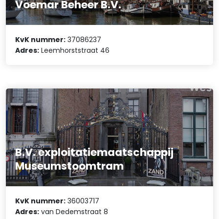
Voemar Beheer B.V.
KvK nummer:
37086237
Adres:
Leemhorststraat 46
B.V. exploitatiemaatschappij
Museumstoomtram
KvK nummer:
36003717
Adres:
van Dedemstraat 8