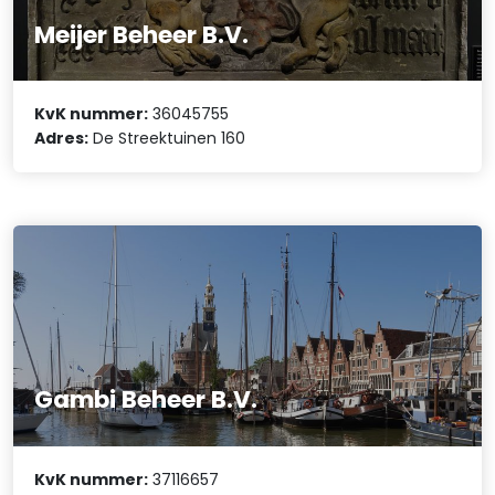
Meijer Beheer B.V.
KvK nummer:
36045755
Adres:
De Streektuinen 160
Gambi Beheer B.V.
KvK nummer:
37116657