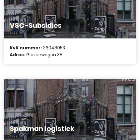
VSC-Subsidies
KvK nummer:
36048053
Adres:
Glazenwagen 38
Spakman logistiek