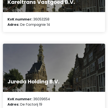
Kareltrans Vastgoed B.V.
KvK nummer:
36053258
Adres:
De Compagnie 14
Jureda Holding B.V.
KvK nummer:
36039654
Adres:
De Factorij 19