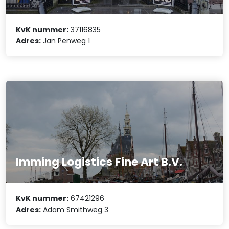
KvK nummer:
37116835
Adres:
Jan Penweg 1
Imming Logistics Fine Art B.V.
KvK nummer:
67421296
Adres:
Adam Smithweg 3