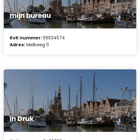
mijn bureau
KvK nummer:
56534574
Adres:
Melkweg 11
in Druk