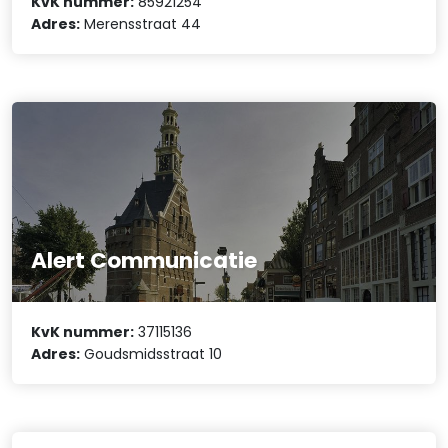
KvK nummer:
85921254
Adres:
Merensstraat 44
Alert Communicatie
KvK nummer:
37115136
Adres:
Goudsmidsstraat 10