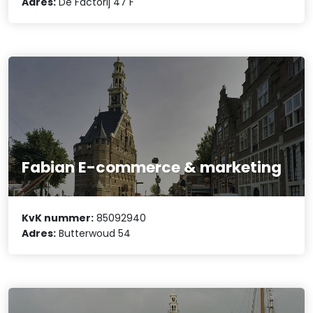
Adres:
De Factorij 47 F
Fabian E-commerce & marketing
KvK nummer:
85092940
Adres:
Butterwoud 54