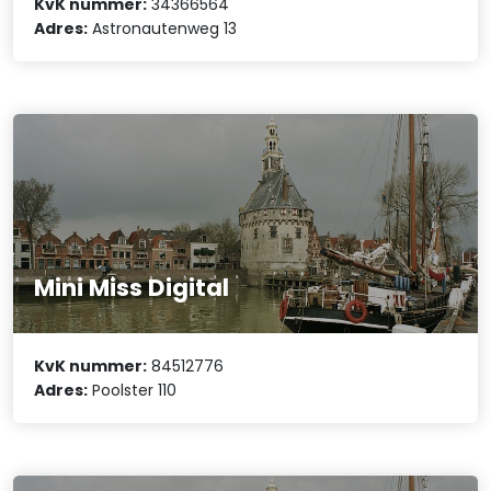
KvK nummer:
34366564
Adres:
Astronautenweg 13
Mini Miss Digital
KvK nummer:
84512776
Adres:
Poolster 110