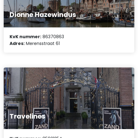
Dionne Hazewindus
KvK nummer:
86370863
Adres:
Merensstraat 61
Travelines