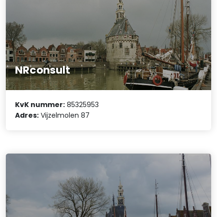
NRconsult
KvK nummer:
85325953
Adres:
Vijzelmolen 87