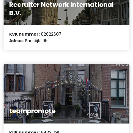
Recruiter Network International
B.V.
KvK nummer:
82022607
Adres:
Paaldijk 195
teampromote
KvK nummer:
84321091