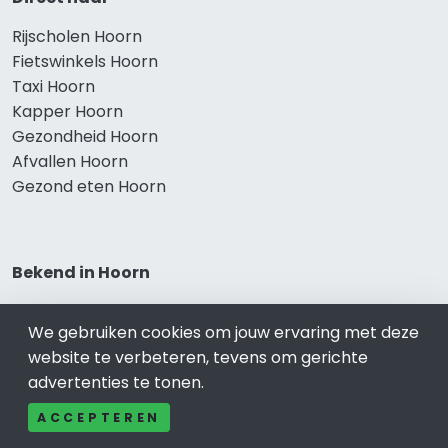
Rijscholen Hoorn
Fietswinkels Hoorn
Taxi Hoorn
Kapper Hoorn
Gezondheid Hoorn
Afvallen Hoorn
Gezond eten Hoorn
Bekend in Hoorn
Restaurants Hoorn
We gebruiken cookies om jouw ervaring met deze
Catering Hoorn
website te verbeteren, tevens om gerichte
Schoonheidssalon Hoorn
advertenties te tonen.
Tandartspraktijken Hoorn
Loodgieters Hoorn
ACCEPTEREN
Stukadoorsbedrijf Hoorn