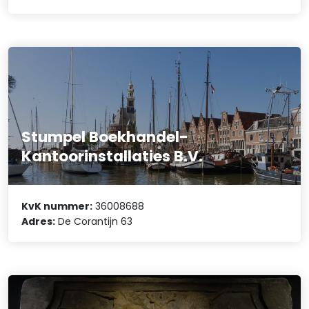
Stumpel Boekhandel-
Kantoorinstallaties B.V.
KvK nummer:
36008688
Adres:
De Corantijn 63