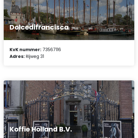
Dolcedifrancisca
KvK nummer:
73567116
Adres:
Rijweg 31
Koffie Holland B.V.