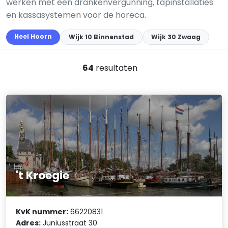
werken met een drankenvergunning, tapinstallaties
en kassa­systemen voor de horeca.
Heel Hoorn
Wijk 10 Binnenstad
Wijk 30 Zwaag
64
resultaten
't Kroegie
KvK nummer:
66220831
Adres:
Juniusstraat 30