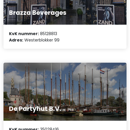
Brazza Beverages
KvK nummer:
85128813
Adres:
Westerblokker 99
De Partyhut B.V.
KvK nummer:
35028416