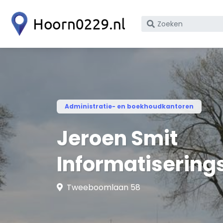
Zoek
op
bedrijfsnaam
of
KvK
nummer
Administratie- en boekhoudkantoren
Jeroen Smit
Informatiserin
Tweeboomlaan 58