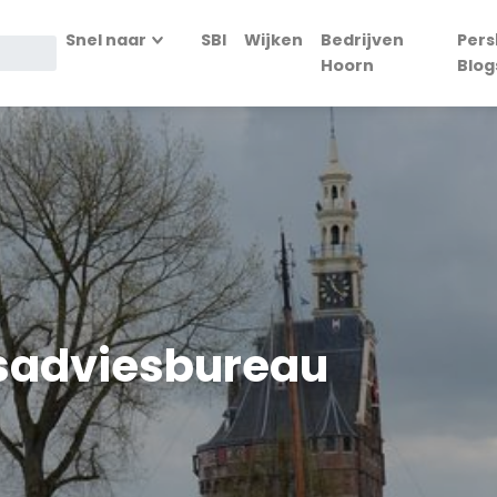
Snel naar
SBI
Wijken
Bedrijven
Pers
Hoorn
Blog
gsadviesbureau