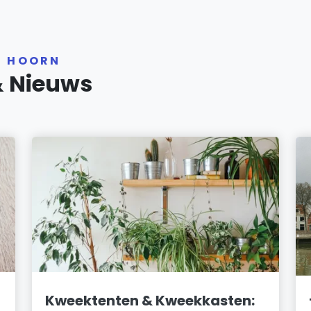
R HOORN
& Nieuws
Kweektenten & Kweekkasten: