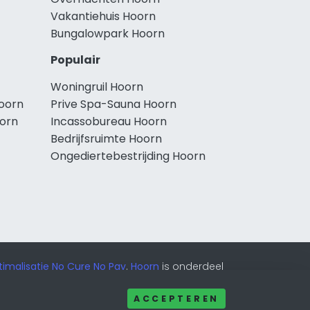
Vakantiehuis Hoorn
Bungalowpark Hoorn
Populair
Woningruil Hoorn
oorn
Prive Spa-Sauna Hoorn
orn
Incassobureau Hoorn
Bedrijfsruimte Hoorn
Ongediertebestrijding Hoorn
imalisatie No Cure No Pay
.
Hoorn
is onderdeel
ACCEPTEREN