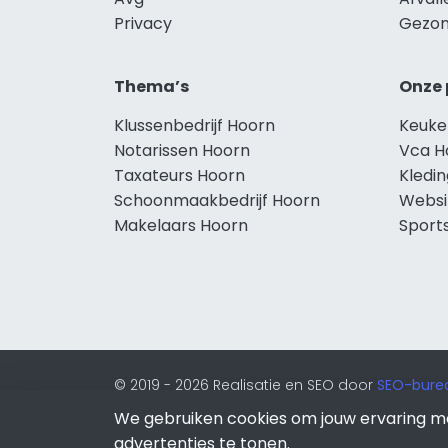
Privacy
Gezon
Thema’s
Onze 
Klussenbedrijf Hoorn
Keuke
Notarissen Hoorn
Vca H
Taxateurs Hoorn
Kledi
Schoonmaakbedrijf Hoorn
Websi
Makelaars Hoorn
Sport
© 2019 - 2026 Realisatie en SEO door
SEO-bure
van Lion Internet.
We gebruiken cookies om jouw ervaring m
Beeldcredits
advertenties te tonen.