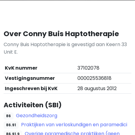
Over Conny Buis Haptotherapie
Conny Buis Haptotherapie is gevestigd aan Keern 33
Unit E.
KvK nummer
37102078
Vestigingsnummer
000025536818
Ingeschreven bij KvK
28 augustus 2012
Activiteiten (SBI)
Gezondheidszorg
86
Praktijken van verloskundigen en paramedici
86.91
Overige paramedische praktijken (geen
86.91.9